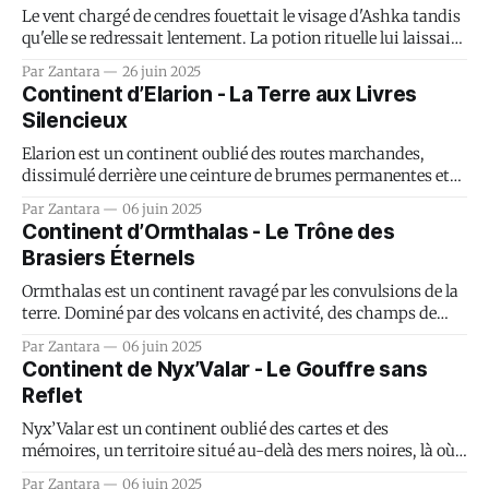
Le vent chargé de cendres fouettait le visage d'Ashka tandis
qu'elle se redressait lentement. La potion rituelle lui laissait
un goût de métal et de regret dans la bouche. Autour d'elle,
Par Zantara
26 juin 2025
les Plaines Cendrées s'étendaient comme une cicatrice
Continent d’Elarion - La Terre aux Livres
béante sur le corps de Zantara.
Silencieux
Elarion est un continent oublié des routes marchandes,
dissimulé derrière une ceinture de brumes permanentes et
de courants magnétiques qui brouillent toute technologie.
Par Zantara
06 juin 2025
Longtemps considéré comme un mythe, il est pourtant le
Continent d’Ormthalas - Le Trône des
berceau de la Confrérie du Savoir...
Brasiers Éternels
Ormthalas est un continent ravagé par les convulsions de la
terre. Dominé par des volcans en activité, des champs de
lave solidifiée, et des failles fumantes, c’est une terre où la vie
Par Zantara
06 juin 2025
ne tient qu’à la ténacité. Ce monde brutal est le berceau des
Continent de Nyx’Valar - Le Gouffre sans
Fils de la Cendre...
Reflet
Nyx’Valar est un continent oublié des cartes et des
mémoires, un territoire situé au-delà des mers noires, là où
les étoiles refusent de briller. C’est une terre fracturée, rongée
Par Zantara
06 juin 2025