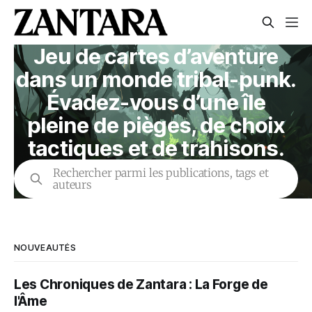
Jeu de cartes d’aventure
dans un monde tribal-punk.
Évadez-vous d’une île
pleine de pièges, de choix
tactiques et de trahisons.
Rechercher parmi les publications, tags et
auteurs
NOUVEAUTÉS
Les Chroniques de Zantara : La Forge de
l'Âme