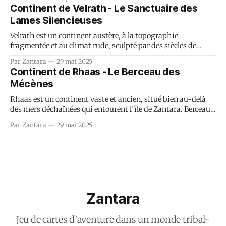
par des failles abyssales, des brumes éternelles et des forêts
Continent de Velrath - Le Sanctuaire des
mortes aux feuillages translucides...
Lames Silencieuses
Velrath est un continent austère, à la topographie
fragmentée et au climat rude, sculpté par des siècles de
conflits secrets et de pactes oubliés. Berceau de la Garde
Par Zantara
29 mai 2025
d’Onyx, Velrath est un monde où la discrétion vaut plus que
Continent de Rhaas - Le Berceau des
la bravoure, où l’assassinat est un art...
Mécènes
Rhaas est un continent vaste et ancien, situé bien au-delà
des mers déchaînées qui entourent l’île de Zantara. Berceau
des plus puissants marchands, érudits et familles
Par Zantara
29 mai 2025
dominantes du monde connu, il est à la fois un carrefour de
civilisations et une matrice d’intrigues.
Zantara
Jeu de cartes d’aventure dans un monde tribal-