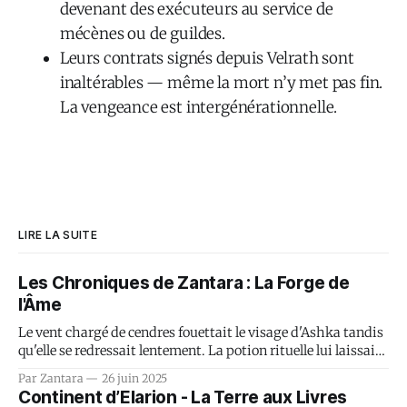
devenant des exécuteurs au service de
mécènes ou de guildes.
Leurs contrats signés depuis Velrath sont
inaltérables — même la mort n’y met pas fin.
La vengeance est intergénérationnelle.
LIRE LA SUITE
Les Chroniques de Zantara : La Forge de
l'Âme
Le vent chargé de cendres fouettait le visage d'Ashka tandis
qu'elle se redressait lentement. La potion rituelle lui laissait
un goût de métal et de regret dans la bouche. Autour d'elle,
Par Zantara
26 juin 2025
les Plaines Cendrées s'étendaient comme une cicatrice
Continent d’Elarion - La Terre aux Livres
béante sur le corps de Zantara.