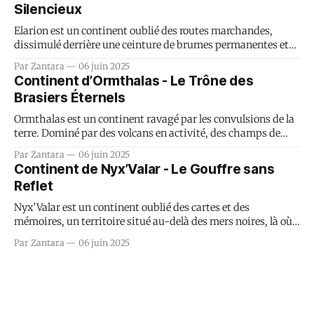
Silencieux
Elarion est un continent oublié des routes marchandes,
dissimulé derrière une ceinture de brumes permanentes et
de courants magnétiques qui brouillent toute technologie.
Par Zantara
06 juin 2025
Longtemps considéré comme un mythe, il est pourtant le
Continent d’Ormthalas - Le Trône des
berceau de la Confrérie du Savoir...
Brasiers Éternels
Ormthalas est un continent ravagé par les convulsions de la
terre. Dominé par des volcans en activité, des champs de
lave solidifiée, et des failles fumantes, c’est une terre où la vie
Par Zantara
06 juin 2025
ne tient qu’à la ténacité. Ce monde brutal est le berceau des
Continent de Nyx’Valar - Le Gouffre sans
Fils de la Cendre...
Reflet
Nyx’Valar est un continent oublié des cartes et des
mémoires, un territoire situé au-delà des mers noires, là où
les étoiles refusent de briller. C’est une terre fracturée, rongée
Par Zantara
06 juin 2025
par des failles abyssales, des brumes éternelles et des forêts
mortes aux feuillages translucides...